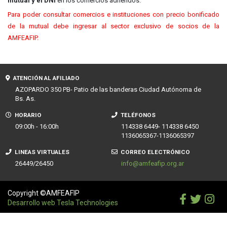
mutual y el DNI
en los comercios adheridos.
Para poder consultar comercios e instituciones con precio bonificado
de la mutual debe ingresar al sector exclusivo de socios de la
AMFEAFIP.
ATENCIÓN AL AFILIADO
AZOPARDO 350 PB- Patio de las banderas Ciudad Autónoma de
Bs. As.
HORARIO
TELÉFONOS
09:00h - 16:00h
114338 6449- 114338 6450
1136065367-1136065397
LINEAS VIRTUALES
CORREO ELECTRÓNICO
26449/26450
info@amfeafip.org.ar
Copyright ©AMFEAFIP
Desarrollo web Tesla Technologies