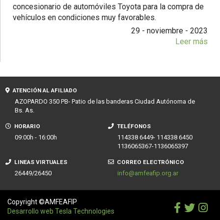
concesionario de automóviles Toyota para la compra de
vehículos en condiciones muy favorables.
29 - noviembre - 2023
Leer más
ATENCIÓN AL AFILIADO
AZOPARDO 350 PB- Patio de las banderas Ciudad Autónoma de
Bs. As.
HORARIO
TELÉFONOS
09:00h - 16:00h
114338 6449- 114338 6450
1136065367-1136065397
LINEAS VIRTUALES
CORREO ELECTRÓNICO
26449/26450
info@amfeafip.org.ar
Copyright ©AMFEAFIP
Desarrollo web Tesla Technologies