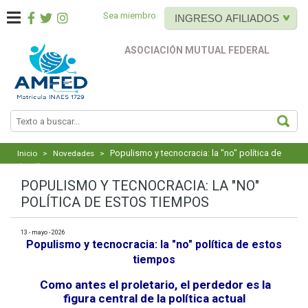
Sea miembro
INGRESO AFILIADOS
ASOCIACIÓN MUTUAL FEDERAL
BUS
Populismo y tecnocracia: la "no" política de
Inicio
>
Novedades
>
estos tiempos
POPULISMO Y TECNOCRACIA: LA "NO"
POLÍTICA DE ESTOS TIEMPOS
13 - mayo - 2026
Populismo y tecnocracia: la "no" política de estos
tiempos
Como antes el proletario, el perdedor es la
figura central de la política actual