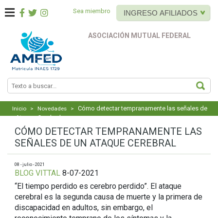
Sea miembro
INGRESO AFILIADOS
ASOCIACIÓN MUTUAL FEDERAL
BUS
Cómo detectar tempranamente las señales de
Inicio
>
Novedades
>
un Ataque Cerebral
CÓMO DETECTAR TEMPRANAMENTE LAS
SEÑALES DE UN ATAQUE CEREBRAL
08 - julio - 2021
BLOG VITTAL
8-07-2021
“El tiempo perdido es cerebro perdido”. El ataque
cerebral es la segunda causa de muerte y la primera de
discapacidad en adultos, sin embargo, el