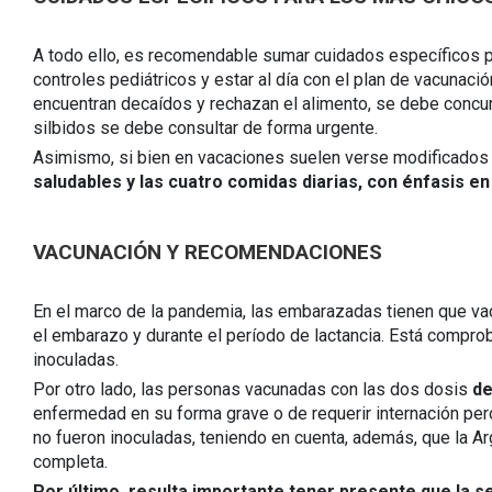
A todo ello, es recomendable sumar cuidados específicos pa
controles pediátricos y estar al día con el plan de vacunació
encuentran decaídos y rechazan el alimento, se debe concurr
silbidos se debe consultar de forma urgente.
Asimismo, si bien en vacaciones suelen verse modificados lo
saludables y las cuatro comidas diarias, con énfasis en
VACUNACIÓN Y RECOMENDACIONES
En el marco de la pandemia, las embarazadas tienen que va
el embarazo y durante el período de lactancia. Está compr
inoculadas.
Por otro lado, las personas vacunadas con las dos dosis
de
enfermedad en su forma grave o de requerir internación pero
no fueron inoculadas, teniendo en cuenta, además, que la Ar
completa.
Por último, resulta importante tener presente que la 