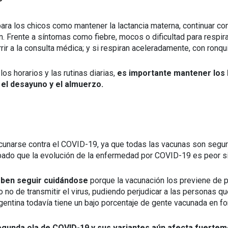
ra los chicos como mantener la lactancia materna, continuar co
n. Frente a síntomas como fiebre, mocos o dificultad para respira
ir a la consulta médica; y si respiran aceleradamente, con ronqu
s horarios y las rutinas diarias,
es importante mantener los 
 el desayuno y el almuerzo.
cunarse contra el COVID-19, ya que todas las vacunas son segu
obado que la evolución de la enfermedad por COVID-19 es peor s
ben seguir cuidándose
porque la vacunación los previene de p
 no de transmitir el virus, pudiendo perjudicar a las personas qu
gentina todavía tiene un bajo porcentaje de gente vacunada en f
segunda ola de COVID-19 y sus variantes aún afecta fuertem