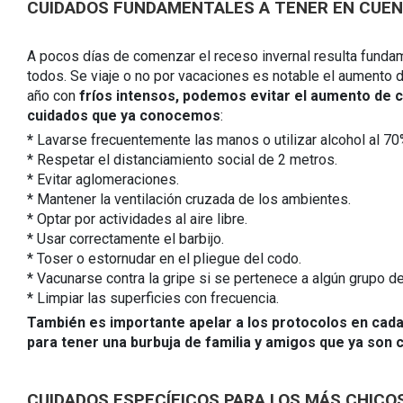
CUIDADOS FUNDAMENTALES A TENER EN CUE
A pocos días de comenzar el receso invernal resulta funda
todos. Se viaje o no por vacaciones es notable el aumento de
año con
fríos intensos, podemos evitar el aumento de 
cuidados que ya conocemos
:
*
Lavarse frecuentemente las manos o utilizar alcohol al 70
* Respetar el distanciamiento social de 2 metros.
* Evitar aglomeraciones.
* Mantener la ventilación cruzada de los ambientes.
* Optar por actividades al aire libre.
* Usar correctamente el barbijo.
* Toser o estornudar en el pliegue del codo.
* Vacunarse contra la gripe si se pertenece a algún grupo de
* Limpiar las superficies con frecuencia.
También es importante apelar a los protocolos en cada 
para tener una burbuja de familia y amigos que ya son 
CUIDADOS ESPECÍFICOS PARA LOS MÁS CHICO