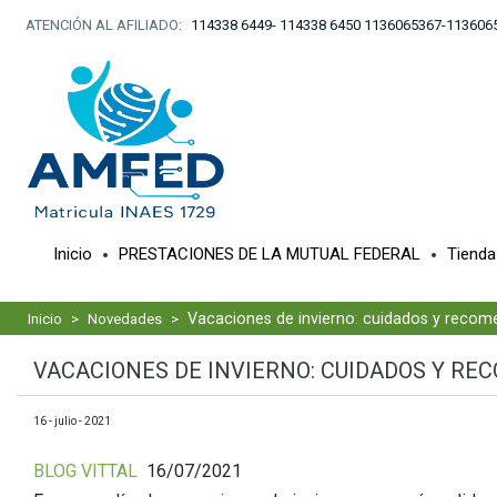
ATENCIÓN AL AFILIADO:
114338 6449- 114338 6450 1136065367-113606
Inicio
PRESTACIONES DE LA MUTUAL FEDERAL
Tiend
Vacaciones de invierno: cuidados y recom
Inicio
>
Novedades
>
VACACIONES DE INVIERNO: CUIDADOS Y R
16 - julio - 2021
BLOG VITTAL
16/07/2021