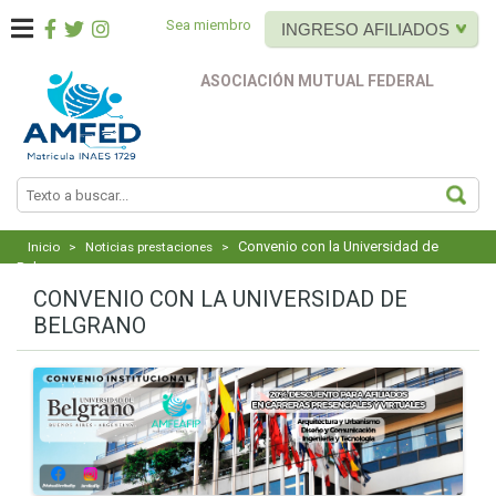
Sea miembro
INGRESO AFILIADOS
ASOCIACIÓN MUTUAL FEDERAL
BUS
Convenio con la Universidad de
Inicio
>
Noticias prestaciones
>
Belgrano
CONVENIO CON LA UNIVERSIDAD DE
BELGRANO