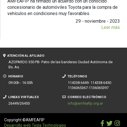
AMFEAFIP ha firmado un acuerdo con un conocido
concesionario de automóviles Toyota para la compra de
vehículos en condiciones muy favorables.
29 - noviembre - 2023
Leer más
ATENCIÓN AL AFILIADO
AZOPARDO 350 PB- Patio de las banderas Ciudad Autónoma de
Bs. As.
HORARIO
TELÉFONOS
09:00h - 16:00h
114338 6449- 114338 6450
1136065367-1136065397
LINEAS VIRTUALES
CORREO ELECTRÓNICO
26449/26450
info@amfeafip.org.ar
Copyright ©AMFEAFIP
Desarrollo web Tesla Technologies