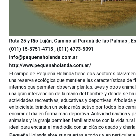
Ruta 25 y Río Luján, Camino al Paraná de las Palmas , 
(011) 15-5751-4715 , (011) 4773-5091
info@pequenaholanda.com.ar
http://www.pequenaholanda.com.ar/
El campo de Pequeña Holanda tiene dos sectores claramente
una reserva ecológica que mantiene las características de f
internos que permiten observar plantas, aves y otros animal
una gran intervención de la mano del hombre y donde se ha 
actividades recreativas, educativas y deportivas. Arboleda y
en bicicleta, brindan un solaz más activo por todos los cam
encarar el día en forma más deportiva. Actividad náutica y 
animales y la granja permiten familiarizarse con la vida ru
ideal para encarar el mediodía con un clásico asado y char
Pequeña Holanda abre sus puertas a todos y en particular a 