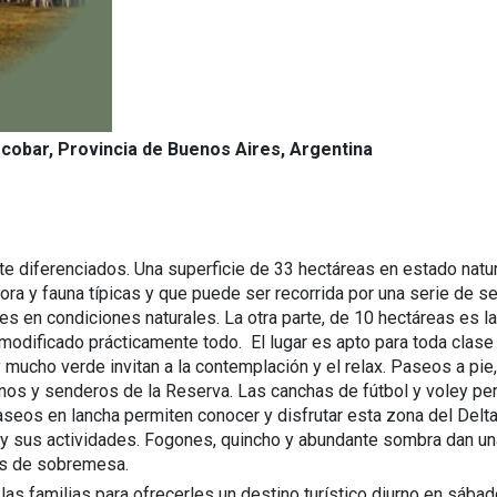
Escobar, Provincia de Buenos Aires, Argentina
 diferenciados. Una superficie de 33 hectáreas en estado natu
lora y fauna típicas y que puede ser recorrida por una serie de 
es en condiciones naturales. La otra parte, de 10 hectáreas es la
modificado prácticamente todo. El lugar es apto para toda clase
 mucho verde invitan a la contemplación y el relax. Paseos a pie,
inos y senderos de la Reserva. Las canchas de fútbol y voley pe
paseos en lancha permiten conocer y disfrutar esta zona del Delt
ral y sus actividades. Fogones, quincho y abundante sombra dan u
las de sobremesa.
las familias para ofrecerles un destino turístico diurno en sábad