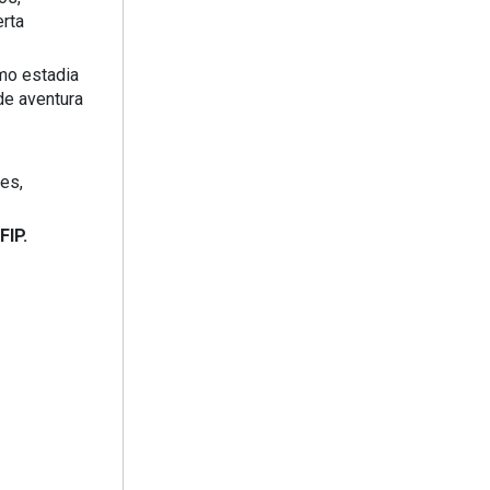
erta
omo estadia
de aventura
es,
FIP.