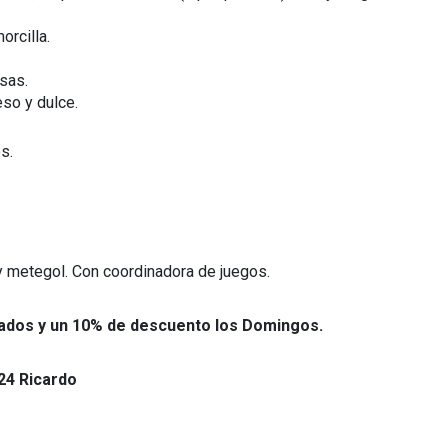
orcilla.
rsas.
eso y dulce.
s.
 y metegol. Con coordinadora de juegos.
bados y un 10% de descuento los Domingos.
24 Ricardo