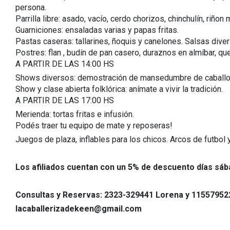
persona.
Parrilla libre: asado, vacío, cerdo chorizos, chinchulín, riñon m
Guarniciones: ensaladas varias y papas fritas.
Pastas caseras: tallarines, ñoquis y canelones. Salsas dive
Postres: flan , budín de pan casero, duraznos en almíbar, qu
A PARTIR DE LAS 14:00 HS
Shows diversos: demostración de mansedumbre de caballo
Show y clase abierta folklórica: anímate a vivir la tradición.
A PARTIR DE LAS 17:00 HS
Merienda: tortas fritas e infusión.
Podés traer tu equipo de mate y reposeras!
Juegos de plaza, inflables para los chicos. Arcos de futbol
Los afiliados cuentan con un 5% de descuento días sá
Consultas y Reservas: 2323-329441 Lorena y 11557952
lacaballerizadekeen@gmail.com