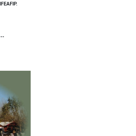
MFEAFIP.
---