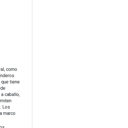
ral, como
senderos
 que tiene
 de
 a caballo,
rmiten
a. Los
na marco
os,